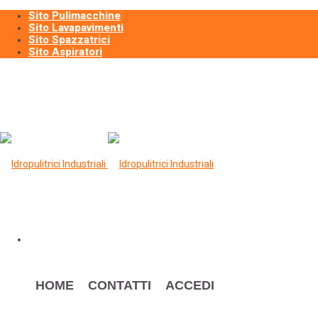
Sito Pulimacchine
Sito Lavapavimenti
Sito Spazzatrici
Sito Aspiratori
HOME
CONTATTI
ACCEDI