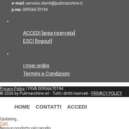
e-mail:
servizio.clienti@pulimacchine.it
p.iva:
00956670194
ACCEDI [area riservata]
ESCI [logout]
I miei ordini
Termini e Condizioni
Privacy Policy
/ P.IVA 00956670194
©
2026
by Pulimacchine srl - Tutti i diritti riservati -
PRIVACY POLICY
HOME
CONTATTI
ACCEDI
Updating
…
Cart
Nessun prodotto nel carrello.