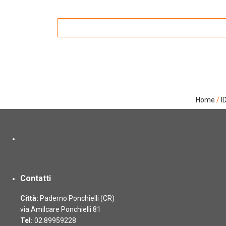
Home
/
I
Contatti
Città:
Paderno Ponchielli (CR)
via Amilcare Ponchielli 81
Tel:
02.89959228