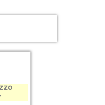
ezzo
”