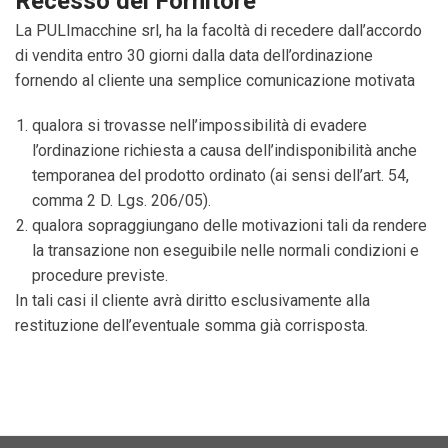
Recesso del Fornitore
La PULImacchine srl, ha la facoltà di recedere dall’accordo
di vendita entro 30 giorni dalla data dell’ordinazione
fornendo al cliente una semplice comunicazione motivata
qualora
si
trovasse
nell’impossibilità
di
evadere
l’ordinazione
richiesta
a
causa
dell’indisponibilità
anche
temporanea
del
prodotto
ordinato
(ai
sensi dell’art. 54,
comma 2 D. Lgs.
206/05).
qualora
sopraggiungano
delle
motivazioni
tali
da
rendere
la
transazione
non
eseguibile
nelle
normali
condizioni
e
procedure
previste.
In tali casi il cliente avrà diritto esclusivamente alla
restituzione dell’eventuale somma già corrisposta.