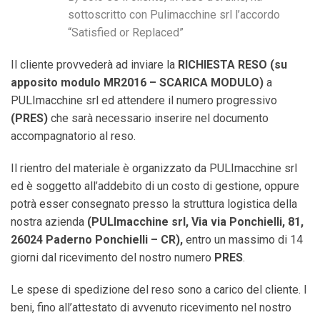
sottoscritto con Pulimacchine srl l’accordo
“Satisfied or Replaced”
Il cliente provvederà ad inviare la
RICHIESTA RESO
(su
apposito modulo MR2016 – SCARICA MODULO)
a
PULImacchine srl ed attendere il
numero progressivo
(PRES)
che sarà necessario inserire nel documento
accompagnatorio al reso.
Il rientro del materiale è organizzato da PULImacchine srl
ed è soggetto all’addebito di un costo di gestione, oppure
potrà esser consegnato
presso la struttura logistica della
nostra azienda
(PULImacchine srl, Via via Ponchielli, 81,
26024 Paderno Ponchielli – CR),
entro
un massimo di
14
giorni
dal ricevimento del nostro numero
PRES
.
Le
spese
di
spedizione
del
reso
sono
a
carico
del
cliente. I
beni, fino all’attestato di avvenuto ricevimento nel nostro