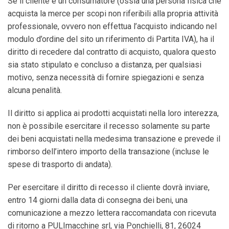
Se il cliente è un consumatore (ossia una persona fisica che
acquista la merce per scopi non riferibili alla propria attività
professionale, ovvero non effettua l’acquisto indicando nel
modulo d’ordine del sito un riferimento di Partita IVA), ha il
diritto di recedere dal contratto di acquisto, qualora questo
sia stato stipulato e concluso a distanza, per qualsiasi
motivo, senza necessità di fornire spiegazioni e senza
alcuna penalità.
Il diritto si applica ai prodotti acquistati nella loro interezza,
non è possibile esercitare il recesso solamente su parte
dei beni acquistati nella
medesima transazione e prevede il
rimborso dell’intero importo della transazione (incluse
le
spese di trasporto di andata).
Per esercitare il diritto di recesso il cliente dovrà inviare,
entro 14 giorni dalla data di consegna dei beni, una
comunicazione a mezzo lettera raccomandata
con
ricevuta
di
ritorno
a
PULImacchine srl,
via
Ponchielli, 81,
26024