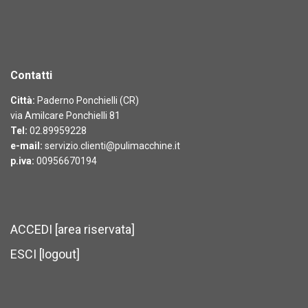
Contatti
Città:
Paderno Ponchielli (CR)
via Amilcare Ponchielli 81
Tel:
02.89959228
e-mail:
servizio.clienti@pulimacchine.it
p.iva:
00956670194
ACCEDI [area riservata]
ESCI [logout]