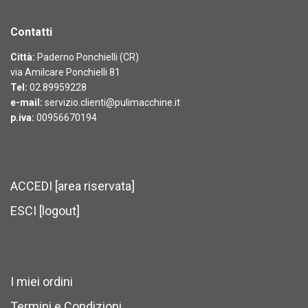
Contatti
Città:
Paderno Ponchielli (CR)
via Amilcare Ponchielli 81
Tel:
02.89959228
e-mail:
servizio.clienti@pulimacchine.it
p.iva:
00956670194
ACCEDI [area riservata]
ESCI [logout]
I miei ordini
Termini e Condizioni