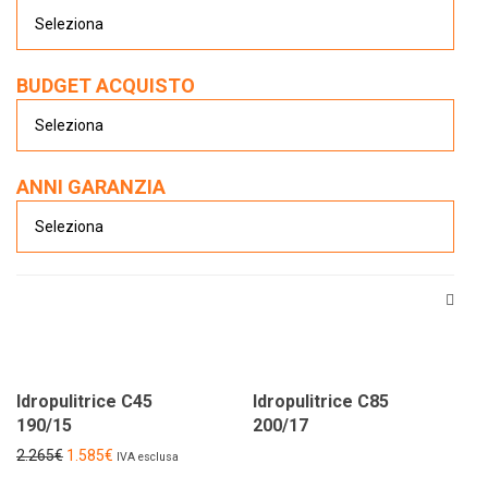
BUDGET ACQUISTO
ANNI GARANZIA
NUOVO
-
USATO
-
NOLEGGIO
-
SERVIZI
-
30
%
Idropulitrice C45
Idropulitrice C85
190/15
200/17
2.265
€
1.585
€
IVA esclusa